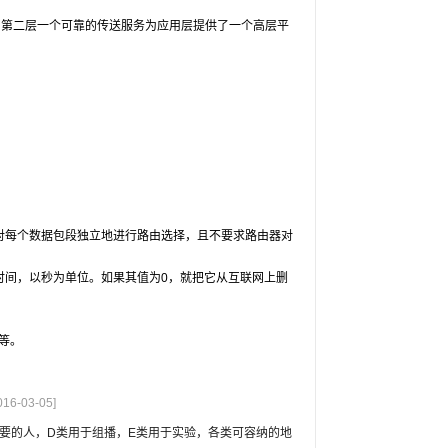
础。第二层一个可靠的传送服务为应用层提供了一个高层平
对每个数据包段独立地进行路由选择，且不要求路由器对
时间，以秒为单位。如果其值为0，就把它从互联网上删
等。
016-03-05]
需要的人，D类用于组播，E类用于实验，各类可容纳的地