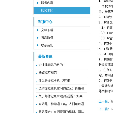
1、Inter
服务内容
一个TC
服务地区
台。最高
2、IP协
客服中心
3、IP协
（1）IP
文档下载
（2）IP
售后服务
（3）I
4、IP数
联系我们
5、IP
6、MT
最新资讯
7、IP
分段存储
企业建网站的目的
8、生存
标题撰写规范
除，并向
什么是虚拟主机（空间）
9、IP数
IP数据
选购虚拟主机空间的误区：价格和
路由和时
关于邮件记录MX解析提醒：如果
上一篇：
网站是一种沟通工具，人们可以通
下一篇：
网站简史：在因特网的早期，网站