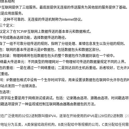
net体系结构
P/IP互联网提供了三组服务。最底层提供无连接的传送服务为其他层的服务提供了基
层是应用层服务。
议： 这种不可靠的、无连接的传送机制称为internet协议。
议三个定义：
协议定义了在TCP/IP互联网上数据传送的基本单元和数据格式。
软件完成路由选择功能，选择数据传送的路径。
P包含了一组不可靠分组传送的规则，指明了分组处理、差错信息发生以及分组的规则。
据包：联网的基本传送单元是IP数据包，包括数据包头和数据区部分。
数据包封装：物理网络将包括数据包包头的整个数据包作为数据封装在一个帧中。
U网络最大传送单元：不同类型的物理网对一个物理帧可传送的数据量规定不同的上界。
数据包的重组：一是在通过一个网络重组；二是到达目的主机后重组。后者较好，它允许
或重组。
时间：IP数据包格式中设有一个生存时间字段，用来设置该数据包在联网中允许存在的
源站点发回一个出错消息。
据包选项：
包选项字段主要是用于网络测试或调试。包括：记录路由选项、源路由选项、时间戳选项
间戳选项提供了一种监视或控制互联网路由器路由数据包的方法。
现在广泛使用的32位2进制数叫做IPV4，逐渐在开始使用的IPV6是128位的2进制数
[2
IP地址分为五类，A类保留给政府机构，B类分配给中等规模的公司，C类分配给任何